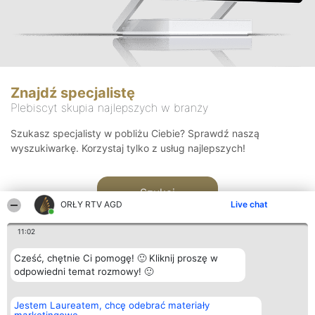
Znajdź specjalistę
Plebiscyt skupia najlepszych w branży
Szukasz specjalisty w pobliżu Ciebie? Sprawdź naszą
wyszukiwarkę. Korzystaj tylko z usług najlepszych!
Szukaj
ORŁY RTV AGD
Live chat
11:02
Cześć, chętnie Ci pomogę! 🙂 Kliknij proszę w
odpowiedni temat rozmowy! 🙂
Organizator plebiscytu
Plebiscyt
Kontakt
Jestem Laureatem, chcę odebrać materiały
Bright Side Solutions sp. z o.
Laureaci
Kontakt