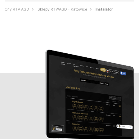
Orły RTV AGD
Sklepy RTV/AGD - Katowice
Instalator