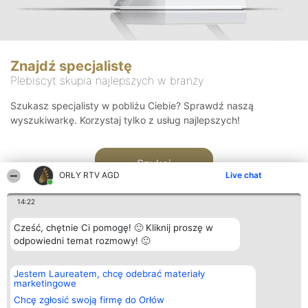
Znajdź specjalistę
Plebiscyt skupia najlepszych w branży
Szukasz specjalisty w pobliżu Ciebie? Sprawdź naszą
wyszukiwarkę. Korzystaj tylko z usług najlepszych!
Szukaj
ORŁY RTV AGD
Live chat
14:22
Cześć, chętnie Ci pomogę! 🙂 Kliknij proszę w
odpowiedni temat rozmowy! 🙂
Organizator plebiscytu
Plebiscyt
Kontakt
Jestem Laureatem, chcę odebrać materiały
Bright Side Solutions sp. z o.
Laureaci
Kontakt
marketingowe
o. sp. k.
Lista
ul. Ruska 22
wszystkich
Chcę zgłosić swoją firmę do Orłów
Wrocław 50-079
Laureatów