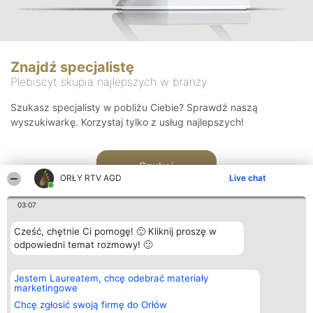
Znajdź specjalistę
Plebiscyt skupia najlepszych w branży
Szukasz specjalisty w pobliżu Ciebie? Sprawdź naszą
wyszukiwarkę. Korzystaj tylko z usług najlepszych!
Szukaj
ORŁY RTV AGD
Live chat
03:07
Cześć, chętnie Ci pomogę! 🙂 Kliknij proszę w
odpowiedni temat rozmowy! 🙂
Organizator plebiscytu
Plebiscyt
Kontakt
Jestem Laureatem, chcę odebrać materiały
Bright Side Solutions sp. z o.
Laureaci
Kontakt
marketingowe
o. sp. k.
Lista
ul. Ruska 22
wszystkich
Chcę zgłosić swoją firmę do Orłów
Wrocław 50-079
Laureatów