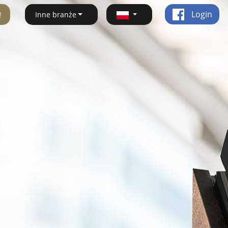
ę
Login
Inne branże