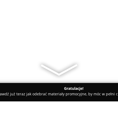
Gratulacje!
awdź już teraz jak odebrać materiały promocyjne, by móc w pełni c
 Serwis AGD Elektron Housework mgr inż. Jacek Domański in Ch