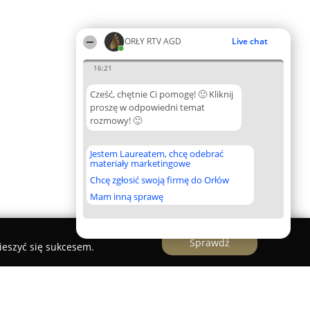
ORŁY RTV AGD
Live chat
16:21
Cześć, chętnie Ci pomogę! 🙂 Kliknij
proszę w odpowiedni temat
rozmowy! 🙂
Jestem Laureatem, chcę odebrać
materiały marketingowe
Chcę zgłosić swoją firmę do Orłów
Mam inną sprawę
Sprawdź
ieszyć się sukcesem.
rist