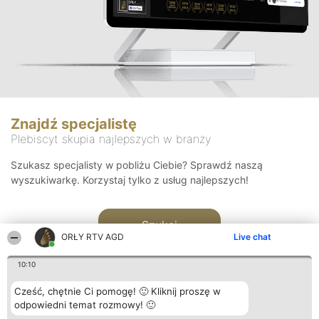
Znajdź specjalistę
Plebiscyt skupia najlepszych w branży
Szukasz specjalisty w pobliżu Ciebie? Sprawdź naszą
wyszukiwarkę. Korzystaj tylko z usług najlepszych!
Szukaj
ORŁY RTV AGD
Live chat
10:10
Cześć, chętnie Ci pomogę! 🙂 Kliknij proszę w
odpowiedni temat rozmowy! 🙂