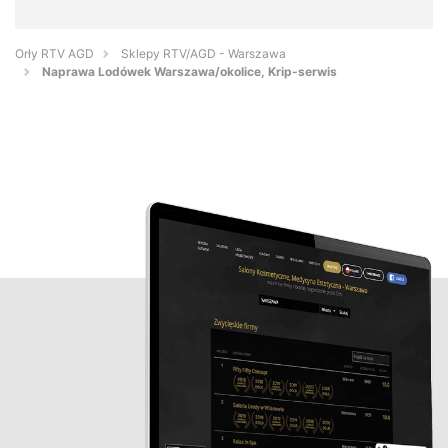
Orły RTV AGD
Sklepy RTV/AGD - Warszawa
Naprawa Lodówek Warszawa/okolice, Krip-serwis