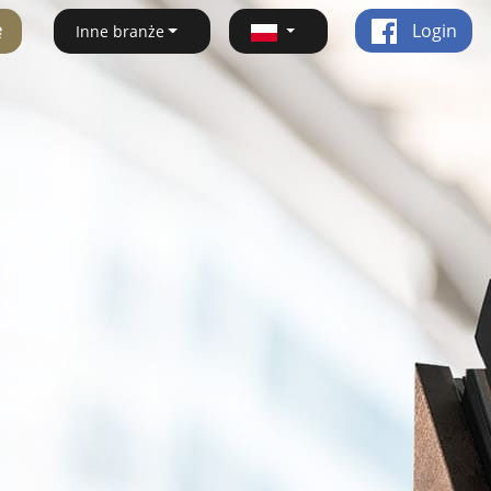
ę
Login
Inne branże