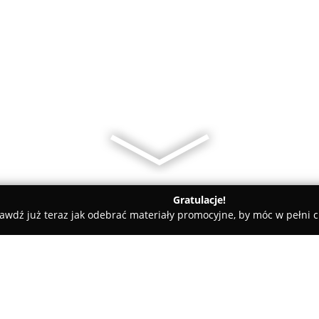
Gratulacje!
awdź już teraz jak odebrać materiały promocyjne, by móc w pełni c
dzko Naprawy RTV, usługi elektroniczne.