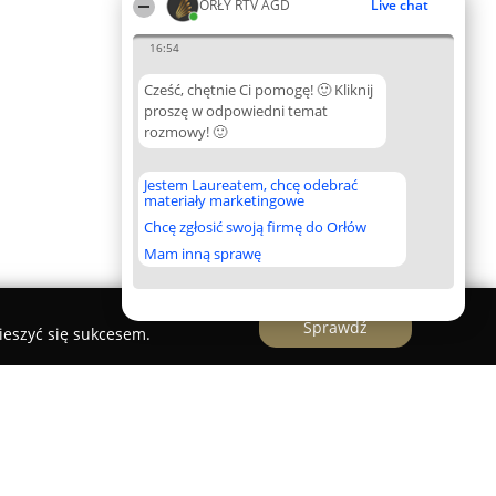
ORŁY RTV AGD
Live chat
16:54
Cześć, chętnie Ci pomogę! 🙂 Kliknij
proszę w odpowiedni temat
rozmowy! 🙂
Jestem Laureatem, chcę odebrać
materiały marketingowe
Chcę zgłosić swoją firmę do Orłów
Mam inną sprawę
Sprawdź
ieszyć się sukcesem.