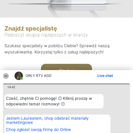
Znajdź specjalistę
Plebiscyt skupia najlepszych w branży
Szukasz specjalisty w pobliżu Ciebie? Sprawdź naszą
wyszukiwarkę. Korzystaj tylko z usług najlepszych!
Szukaj
ORŁY RTV AGD
Live chat
14:42
Cześć, chętnie Ci pomogę! 🙂 Kliknij proszę w
odpowiedni temat rozmowy! 🙂
Organizator plebiscytu
Plebiscyt
Kontakt
Jestem Laureatem, chcę odebrać materiały
Bright Side Solutions sp. z o.
Laureaci
Kontakt
marketingowe
o. sp. k.
Lista
ul. Ruska 22
wszystkich
Chcę zgłosić swoją firmę do Orłów
Wrocław 50-079
Laureatów