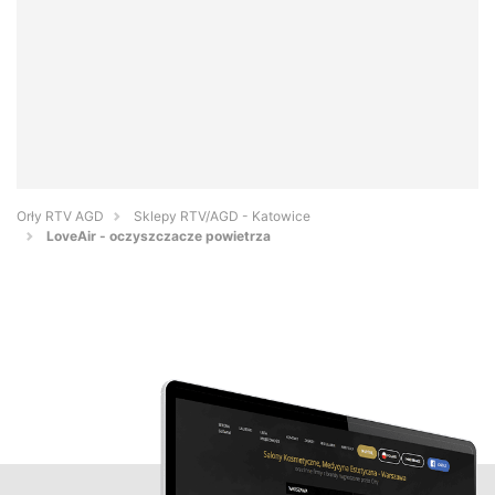
Orły RTV AGD
Sklepy RTV/AGD - Katowice
LoveAir - oczyszczacze powietrza