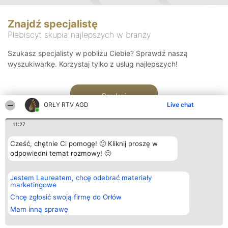
Znajdź specjalistę
Plebiscyt skupia najlepszych w branży
Szukasz specjalisty w pobliżu Ciebie? Sprawdź naszą
wyszukiwarkę. Korzystaj tylko z usług najlepszych!
Szukaj
ORŁY RTV AGD
Live chat
11:27
Cześć, chętnie Ci pomogę! 🙂 Kliknij proszę w
odpowiedni temat rozmowy! 🙂
Organizator plebiscytu
Plebiscyt
Kontakt
Jestem Laureatem, chcę odebrać materiały
Bright Side Solutions sp. z o.
Laureaci
Kontakt
marketingowe
o. sp. k.
Lista
ul. Ruska 22
wszystkich
Chcę zgłosić swoją firmę do Orłów
Wrocław 50-079
Laureatów
Mam inną sprawę
KRS 0000749100 | Regon
Zasady
381313360 | NIP 8943132676
Regulamin
+48 508 492 400
Polityka