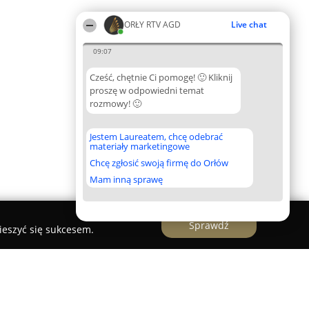
ORŁY RTV AGD
Live chat
09:07
Cześć, chętnie Ci pomogę! 🙂 Kliknij
proszę w odpowiedni temat
rozmowy! 🙂
Jestem Laureatem, chcę odebrać
materiały marketingowe
Chcę zgłosić swoją firmę do Orłów
Mam inną sprawę
Sprawdź
ieszyć się sukcesem.