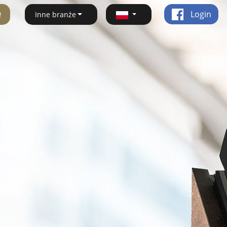
ę
Login
Inne branże