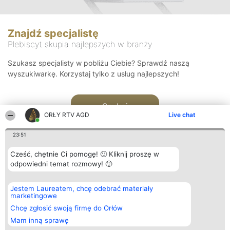
Znajdź specjalistę
Plebiscyt skupia najlepszych w branży
Szukasz specjalisty w pobliżu Ciebie? Sprawdź naszą
wyszukiwarkę. Korzystaj tylko z usług najlepszych!
Szukaj
ORŁY RTV AGD
Live chat
23:51
Cześć, chętnie Ci pomogę! 🙂 Kliknij proszę w
odpowiedni temat rozmowy! 🙂
Organizator plebiscytu
Plebiscyt
Kontakt
Jestem Laureatem, chcę odebrać materiały
Bright Side Solutions sp. z o.
Laureaci
Kontakt
marketingowe
o. sp. k.
Lista
ul. Ruska 22
wszystkich
Chcę zgłosić swoją firmę do Orłów
Wrocław 50-079
Laureatów
Mam inną sprawę
KRS 0000749100 | Regon
Zasady
381313360 | NIP 8943132676
Regulamin