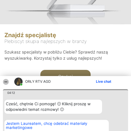
Znajdź specjalistę
Plebiscyt skupia najlepszych w branży
Szukasz specjalisty w pobliżu Ciebie? Sprawdź naszą
wyszukiwarkę. Korzystaj tylko z usług najlepszych!
Szukaj
ORŁY RTV AGD
Live chat
04:12
Cześć, chętnie Ci pomogę! 🙂 Kliknij proszę w
odpowiedni temat rozmowy! 🙂
Organizator plebiscytu
Plebiscyt
Kontakt
Jestem Laureatem, chcę odebrać materiały
Bright Side Solutions sp. z o.
Laureaci
Kontakt
marketingowe
o. sp. k.
Lista