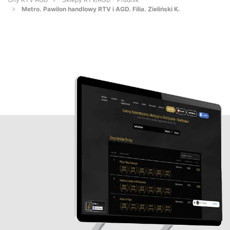
Metro. Pawilon handlowy RTV i AGD. Filia. Zieliński K.