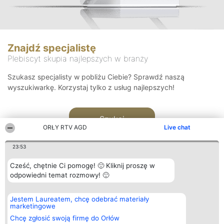
Znajdź specjalistę
Plebiscyt skupia najlepszych w branży
Szukasz specjalisty w pobliżu Ciebie? Sprawdź naszą
wyszukiwarkę. Korzystaj tylko z usług najlepszych!
Szukaj
ORŁY RTV AGD
Live chat
23:53
Cześć, chętnie Ci pomogę! 🙂 Kliknij proszę w
odpowiedni temat rozmowy! 🙂
Organizator plebiscytu
Plebiscyt
Kontakt
Jestem Laureatem, chcę odebrać materiały
Bright Side Solutions sp. z o.
Laureaci
Kontakt
marketingowe
o. sp. k.
Lista
ul. Ruska 22
wszystkich
Chcę zgłosić swoją firmę do Orłów
Wrocław 50-079
Laureatów