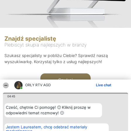
Znajdź specjalistę
Plebiscyt skupia najlepszych w branży
Szukasz specjalisty w pobliżu Ciebie? Sprawdź naszą
wyszukiwarkę. Korzystaj tylko z usług najlepszych!
Szukaj
ORŁY RTV AGD
Live chat
04:45
Cześć, chętnie Ci pomogę! 🙂 Kliknij proszę w
odpowiedni temat rozmowy! 🙂
Organizator plebiscytu
Plebiscyt
Kontakt
Jestem Laureatem, chcę odebrać materiały
Bright Side Solutions sp. z o.
Laureaci
Kontakt