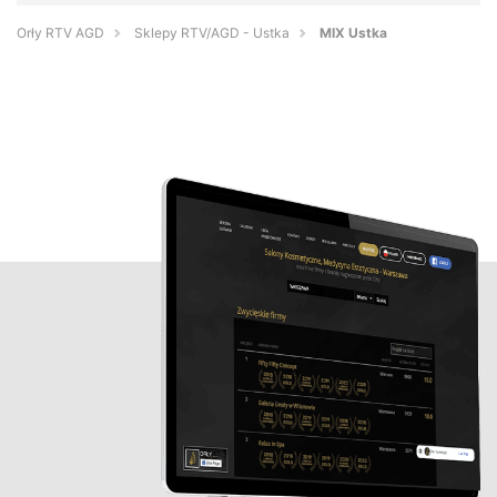
Orły RTV AGD
Sklepy RTV/AGD - Ustka
MIX Ustka