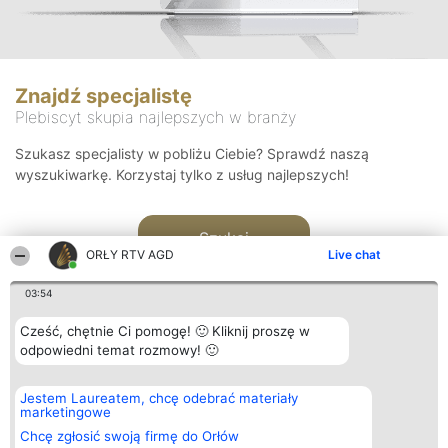
Znajdź specjalistę
Plebiscyt skupia najlepszych w branży
Szukasz specjalisty w pobliżu Ciebie? Sprawdź naszą
wyszukiwarkę. Korzystaj tylko z usług najlepszych!
Szukaj
ORŁY RTV AGD
Live chat
03:54
Cześć, chętnie Ci pomogę! 🙂 Kliknij proszę w
odpowiedni temat rozmowy! 🙂
Organizator plebiscytu
Plebiscyt
Kontakt
Jestem Laureatem, chcę odebrać materiały
Bright Side Solutions sp. z o.
Laureaci
Kontakt
marketingowe
o. sp. k.
Lista
ul. Ruska 22
wszystkich
Chcę zgłosić swoją firmę do Orłów
Wrocław 50-079
Laureatów