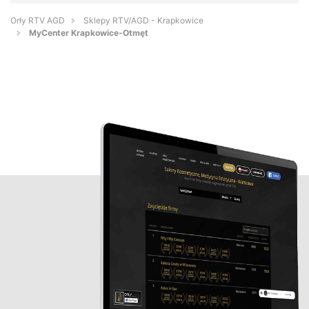
Orły RTV AGD
Sklepy RTV/AGD - Krapkowice
MyCenter Krapkowice-Otmęt