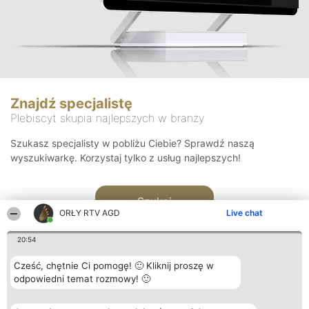
Znajdź specjalistę
Plebiscyt skupia najlepszych w branży
Szukasz specjalisty w pobliżu Ciebie? Sprawdź naszą
wyszukiwarkę. Korzystaj tylko z usług najlepszych!
Szukaj
ORŁY RTV AGD
Live chat
20:54
Cześć, chętnie Ci pomogę! 🙂 Kliknij proszę w
odpowiedni temat rozmowy! 🙂
Organizator plebiscytu
Plebiscyt
Kontakt