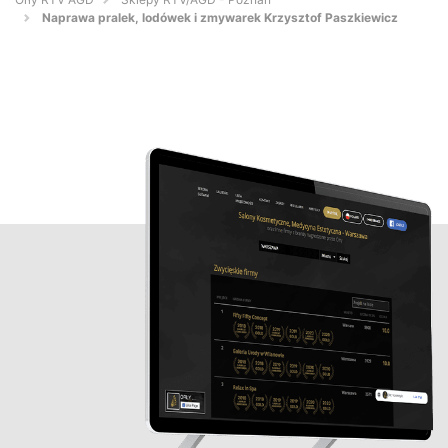
Naprawa pralek, lodówek i zmywarek Krzysztof Paszkiewicz