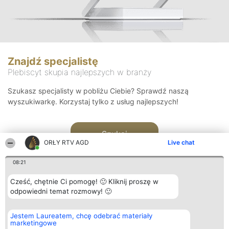
Znajdź specjalistę
Plebiscyt skupia najlepszych w branży
Szukasz specjalisty w pobliżu Ciebie? Sprawdź naszą
wyszukiwarkę. Korzystaj tylko z usług najlepszych!
Szukaj
ORŁY RTV AGD
Live chat
08:21
Cześć, chętnie Ci pomogę! 🙂 Kliknij proszę w
odpowiedni temat rozmowy! 🙂
Organizator plebiscytu
Plebiscyt
Kontakt
Jestem Laureatem, chcę odebrać materiały
Bright Side Solutions sp. z o.
Laureaci
Kontakt
marketingowe
o. sp. k.
Lista