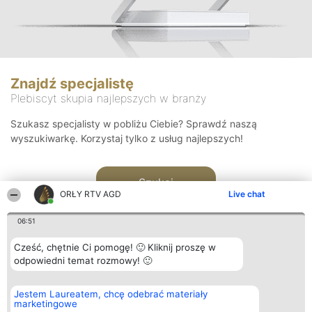
Znajdź specjalistę
Plebiscyt skupia najlepszych w branży
Szukasz specjalisty w pobliżu Ciebie? Sprawdź naszą
wyszukiwarkę. Korzystaj tylko z usług najlepszych!
Szukaj
ORŁY RTV AGD
Live chat
06:51
Cześć, chętnie Ci pomogę! 🙂 Kliknij proszę w
odpowiedni temat rozmowy! 🙂
Organizator plebiscytu
Plebiscyt
Kontakt
Jestem Laureatem, chcę odebrać materiały
Bright Side Solutions sp. z o.
Laureaci
Kontakt
marketingowe
o. sp. k.
Lista