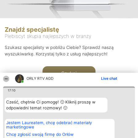
Znajdź specjalistę
Plebiscyt skupia najlepszych w branży
Szukasz specjalisty w pobliżu Ciebie? Sprawdź naszą
wyszukiwarkę. Korzystaj tylko z usług najlepszych!
Szukaj
ORŁY RTV AGD
Live chat
17:10
Cześć, chętnie Ci pomogę! 🙂 Kliknij proszę w
odpowiedni temat rozmowy! 🙂
Organizator plebiscytu
Plebiscyt
Kontakt
Jestem Laureatem, chcę odebrać materiały
Bright Side Solutions sp. z o.
Laureaci
Kontakt
marketingowe
o. sp. k.
Lista
ul. Ruska 22
wszystkich
Chcę zgłosić swoją firmę do Orłów
Wrocław 50-079
Laureatów