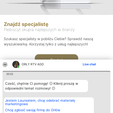
Znajdź specjalistę
Plebiscyt skupia najlepszych w branży
Szukasz specjalisty w pobliżu Ciebie? Sprawdź naszą
wyszukiwarkę. Korzystaj tylko z usług najlepszych!
Szukaj
ORŁY RTV AGD
Live chat
20:22
Cześć, chętnie Ci pomogę! 🙂 Kliknij proszę w
odpowiedni temat rozmowy! 🙂
Organizator plebiscytu
Plebiscyt
Kontakt
Jestem Laureatem, chcę odebrać materiały
Bright Side Solutions sp. z o.
Laureaci
Kontakt
marketingowe
o. sp. k.
Lista
ul. Ruska 22
wszystkich
Chcę zgłosić swoją firmę do Orłów
Wrocław 50-079
Laureatów