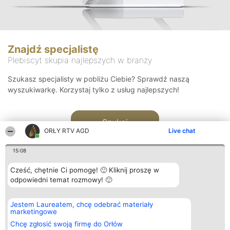
Znajdź specjalistę
Plebiscyt skupia najlepszych w branży
Szukasz specjalisty w pobliżu Ciebie? Sprawdź naszą
wyszukiwarkę. Korzystaj tylko z usług najlepszych!
Szukaj
ORŁY RTV AGD
Live chat
15:08
Cześć, chętnie Ci pomogę! 🙂 Kliknij proszę w
odpowiedni temat rozmowy! 🙂
Organizator plebiscytu
Plebiscyt
Kontakt
Jestem Laureatem, chcę odebrać materiały
Bright Side Solutions sp. z o.
Laureaci
Kontakt
marketingowe
o. sp. k.
Lista
ul. Ruska 22
wszystkich
Chcę zgłosić swoją firmę do Orłów
Wrocław 50-079
Laureatów