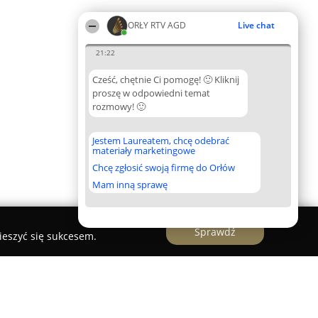
ORŁY RTV AGD
Live chat
21:22
Cześć, chętnie Ci pomogę! 🙂 Kliknij
proszę w odpowiedni temat
rozmowy! 🙂
Jestem Laureatem, chcę odebrać
materiały marketingowe
Chcę zgłosić swoją firmę do Orłów
Mam inną sprawę
Sprawdź
ieszyć się sukcesem.