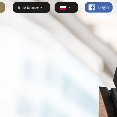
ę
Login
Inne branże