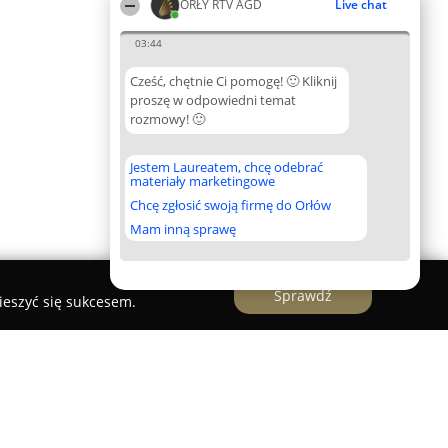
ORŁY RTV AGD
Live chat
03:44
Cześć, chętnie Ci pomogę! 🙂 Kliknij
proszę w odpowiedni temat
rozmowy! 🙂
Jestem Laureatem, chcę odebrać
materiały marketingowe
Chcę zgłosić swoją firmę do Orłów
Mam inną sprawę
Sprawdź
ieszyć się sukcesem.