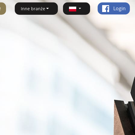
ę
Login
Inne branże