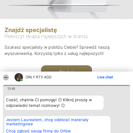
Znajdź specjalistę
Plebiscyt skupia najlepszych w branży
Szukasz specjalisty w pobliżu Ciebie? Sprawdź naszą
wyszukiwarkę. Korzystaj tylko z usług najlepszych!
Szukaj
ORŁY RTV AGD
Live chat
12:45
Cześć, chętnie Ci pomogę! 🙂 Kliknij proszę w
odpowiedni temat rozmowy! 🙂
Organizator plebiscytu
Plebiscyt
Kontakt
Jestem Laureatem, chcę odebrać materiały
Bright Side Solutions sp. z o.
Laureaci
Kontakt
marketingowe
o. sp. k.
Lista
ul. Ruska 22
wszystkich
Chcę zgłosić swoją firmę do Orłów