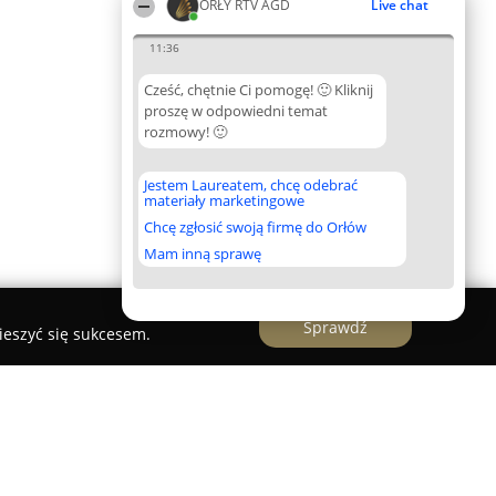
ORŁY RTV AGD
Live chat
11:36
Cześć, chętnie Ci pomogę! 🙂 Kliknij
proszę w odpowiedni temat
rozmowy! 🙂
Jestem Laureatem, chcę odebrać
materiały marketingowe
Chcę zgłosić swoją firmę do Orłów
Mam inną sprawę
Sprawdź
ieszyć się sukcesem.