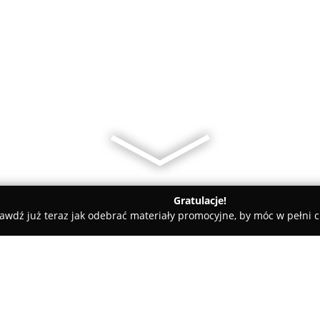
Gratulacje!
awdź już teraz jak odebrać materiały promocyjne, by móc w pełni c
y
Serwis telewizorów RTV-POL Piotr Polka