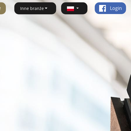
ę
Login
Inne branże