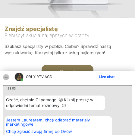
Znajdź specjalistę
Plebiscyt skupia najlepszych w branży
Szukasz specjalisty w pobliżu Ciebie? Sprawdź naszą
wyszukiwarkę. Korzystaj tylko z usług najlepszych!
Szukaj
ORŁY RTV AGD
Live chat
23:03
Cześć, chętnie Ci pomogę! 🙂 Kliknij proszę w
odpowiedni temat rozmowy! 🙂
Organizator plebiscytu
Plebiscyt
Kontakt
Jestem Laureatem, chcę odebrać materiały
Bright Side Solutions sp. z o.
Laureaci
Kontakt
marketingowe
o. sp. k.
Lista
ul. Ruska 22
wszystkich
Chcę zgłosić swoją firmę do Orłów
Wrocław 50-079
Laureatów