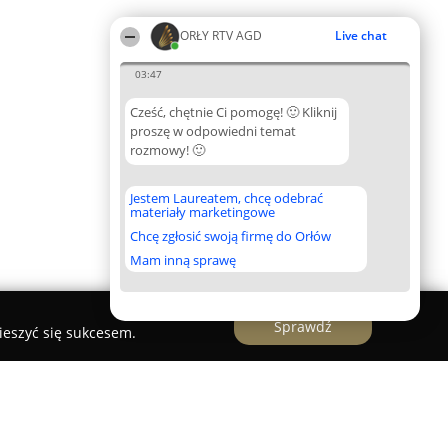
ORŁY RTV AGD
Live chat
03:47
Cześć, chętnie Ci pomogę! 🙂 Kliknij
proszę w odpowiedni temat
rozmowy! 🙂
Jestem Laureatem, chcę odebrać
materiały marketingowe
Chcę zgłosić swoją firmę do Orłów
Mam inną sprawę
Sprawdź
ieszyć się sukcesem.