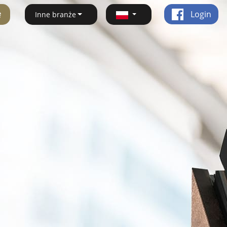
ę
Login
Inne branże