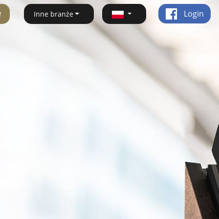
ę
Login
Inne branże