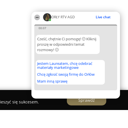
ORŁY RTV AGD
Live chat
00:07
Cześć, chętnie Ci pomogę! 🙂 Kliknij
proszę w odpowiedni temat
rozmowy! 🙂
Jestem Laureatem, chcę odebrać
materiały marketingowe
Chcę zgłosić swoją firmę do Orłów
Mam inną sprawę
Sprawdź
ieszyć się sukcesem.