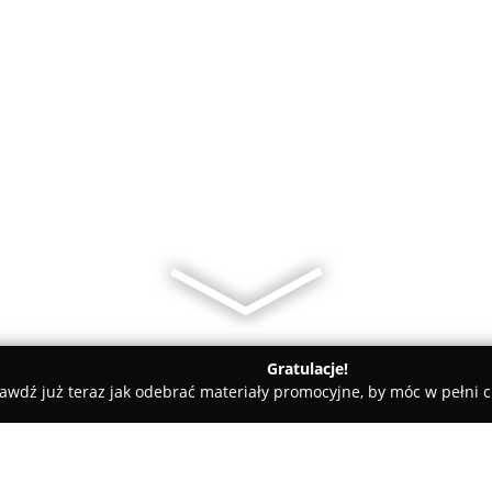
Gratulacje!
awdź już teraz jak odebrać materiały promocyjne, by móc w pełni c
s AGD - Zakład Handlowo-Usługowy Jabłońska Marianna