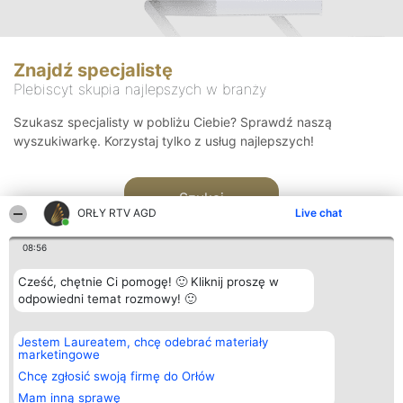
Znajdź specjalistę
Plebiscyt skupia najlepszych w branży
Szukasz specjalisty w pobliżu Ciebie? Sprawdź naszą
wyszukiwarkę. Korzystaj tylko z usług najlepszych!
Szukaj
ORŁY RTV AGD
Live chat
08:56
Cześć, chętnie Ci pomogę! 🙂 Kliknij proszę w
odpowiedni temat rozmowy! 🙂
Organizator plebiscytu
Plebiscyt
Kontakt
Jestem Laureatem, chcę odebrać materiały
Bright Side Solutions sp. z o.
Laureaci
Kontakt
marketingowe
o. sp. k.
Lista
ul. Ruska 22
wszystkich
Chcę zgłosić swoją firmę do Orłów
Wrocław 50-079
Laureatów
Mam inną sprawę
KRS 0000749100 | Regon
Zasady