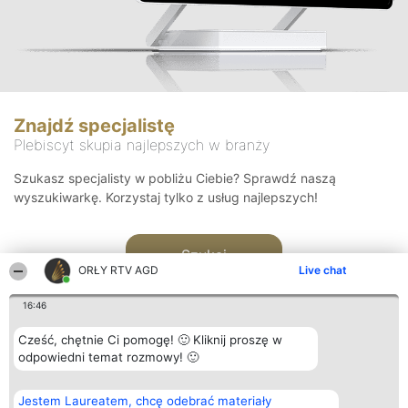
Znajdź specjalistę
Plebiscyt skupia najlepszych w branży
Szukasz specjalisty w pobliżu Ciebie? Sprawdź naszą
wyszukiwarkę. Korzystaj tylko z usług najlepszych!
Szukaj
ORŁY RTV AGD
Live chat
16:46
Cześć, chętnie Ci pomogę! 🙂 Kliknij proszę w
odpowiedni temat rozmowy! 🙂
Organizator plebiscytu
Plebiscyt
Kontakt
Jestem Laureatem, chcę odebrać materiały
Bright Side Solutions sp. z o.
Laureaci
Kontakt