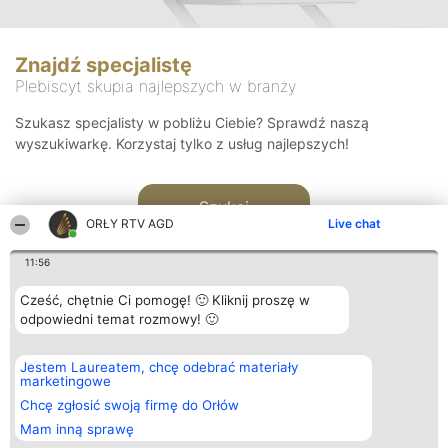
Znajdź specjalistę
Plebiscyt skupia najlepszych w branży
Szukasz specjalisty w pobliżu Ciebie? Sprawdź naszą
wyszukiwarkę. Korzystaj tylko z usług najlepszych!
Szukaj
ORŁY RTV AGD
Live chat
11:56
Cześć, chętnie Ci pomogę! 🙂 Kliknij proszę w
odpowiedni temat rozmowy! 🙂
Organizator plebiscytu
Plebiscyt
Kontakt
Jestem Laureatem, chcę odebrać materiały
Bright Side Solutions sp. z o.
Laureaci
Kontakt
marketingowe
o. sp. k.
Lista
ul. Ruska 22
wszystkich
Chcę zgłosić swoją firmę do Orłów
Wrocław 50-079
Laureatów
Mam inną sprawę
KRS 0000749100 | Regon
Zasady
381313360 | NIP 8943132676
Regulamin