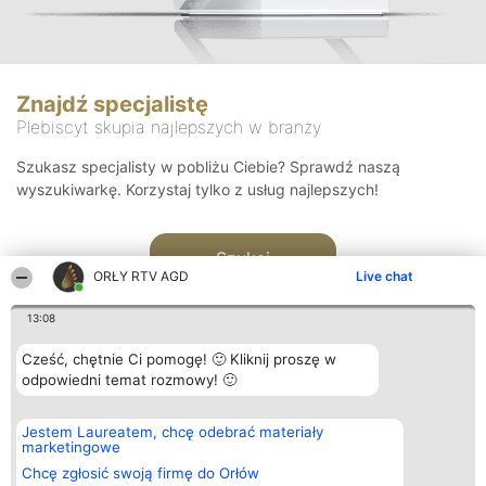
Znajdź specjalistę
Plebiscyt skupia najlepszych w branży
Szukasz specjalisty w pobliżu Ciebie? Sprawdź naszą
wyszukiwarkę. Korzystaj tylko z usług najlepszych!
Szukaj
ORŁY RTV AGD
Live chat
13:08
Cześć, chętnie Ci pomogę! 🙂 Kliknij proszę w
odpowiedni temat rozmowy! 🙂
Organizator plebiscytu
Plebiscyt
Kontakt
Jestem Laureatem, chcę odebrać materiały
Bright Side Solutions sp. z o.
Laureaci
Kontakt
marketingowe
o. sp. k.
Lista
ul. Ruska 22
wszystkich
Chcę zgłosić swoją firmę do Orłów
Wrocław 50-079
Laureatów