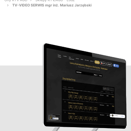
TV-VIDEO SERWIS mgr inż. Mariusz Jarzębski