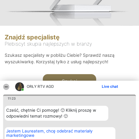
Znajdź specjalistę
Plebiscyt skupia najlepszych w branży
Szukasz specjalisty w pobliżu Ciebie? Sprawdź naszą
wyszukiwarkę. Korzystaj tylko z usług najlepszych!
Szukaj
ORŁY RTV AGD
Live chat
11:23
Cześć, chętnie Ci pomogę! 🙂 Kliknij proszę w
odpowiedni temat rozmowy! 🙂
Organizator plebiscytu
Plebiscyt
Kontakt
Jestem Laureatem, chcę odebrać materiały
Bright Side Solutions sp. z o.
Laureaci
Kontakt
marketingowe
o. sp. k.
Lista