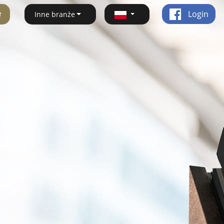
ę
Login
Inne branże