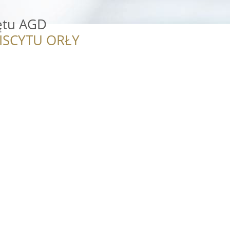
̨tu AGD
ISCYTU ORŁY