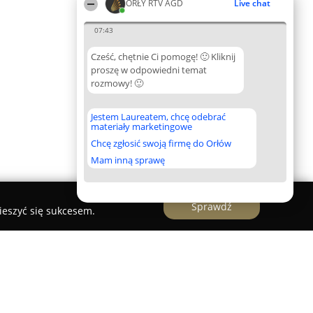
ORŁY RTV AGD
Live chat
07:43
Cześć, chętnie Ci pomogę! 🙂 Kliknij
proszę w odpowiedni temat
rozmowy! 🙂
Jestem Laureatem, chcę odebrać
materiały marketingowe
Chcę zgłosić swoją firmę do Orłów
Mam inną sprawę
Sprawdź
ieszyć się sukcesem.