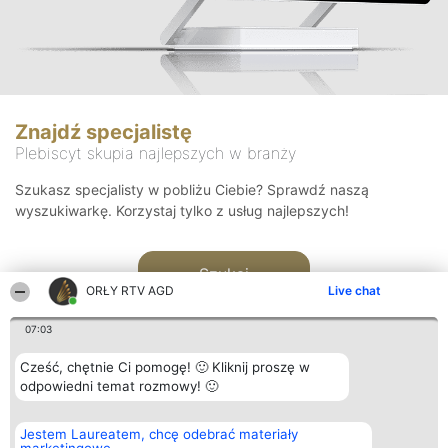
Znajdź specjalistę
Plebiscyt skupia najlepszych w branży
Szukasz specjalisty w pobliżu Ciebie? Sprawdź naszą
wyszukiwarkę. Korzystaj tylko z usług najlepszych!
Szukaj
ORŁY RTV AGD
Live chat
07:03
Cześć, chętnie Ci pomogę! 🙂 Kliknij proszę w
odpowiedni temat rozmowy! 🙂
Organizator plebiscytu
Plebiscyt
Kontakt
Jestem Laureatem, chcę odebrać materiały
Bright Side Solutions sp. z o.
Laureaci
Kontakt