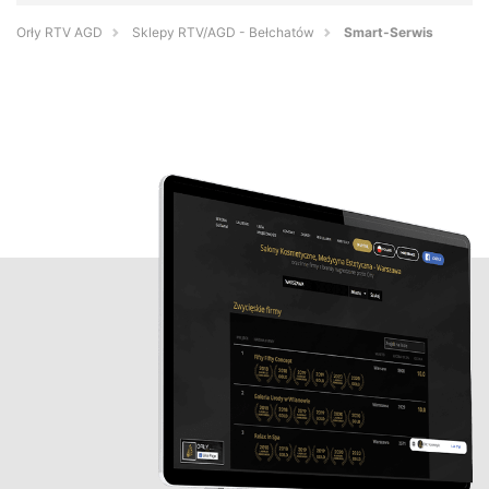
Orły RTV AGD
Sklepy RTV/AGD - Bełchatów
Smart-Serwis