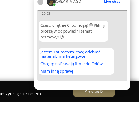
ORŁY RTV AGD
Live chat
20:03
Cześć, chętnie Ci pomogę! 🙂 Kliknij
proszę w odpowiedni temat
rozmowy! 🙂
Jestem Laureatem, chcę odebrać
materiały marketingowe
Chcę zgłosić swoją firmę do Orłów
Mam inną sprawę
Sprawdź
ieszyć się sukcesem.