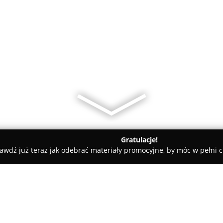
Gratulacje!
awdź już teraz jak odebrać materiały promocyjne, by móc w pełni c
on. Zakład usługowy RTV. Broczek M.