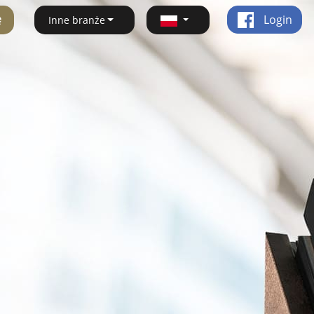
ę
Login
Inne branże