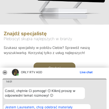
Znajdź specjalistę
Plebiscyt skupia najlepszych w branży
Szukasz specjalisty w pobliżu Ciebie? Sprawdź naszą
wyszukiwarkę. Korzystaj tylko z usług najlepszych!
Szukaj
ORŁY RTV AGD
Live chat
14:01
Cześć, chętnie Ci pomogę! 🙂 Kliknij proszę w
odpowiedni temat rozmowy! 🙂
Organizator plebiscytu
Plebiscyt
Kontakt
Jestem Laureatem, chcę odebrać materiały
Bright Side Solutions sp. z o.
Laureaci
Kontakt