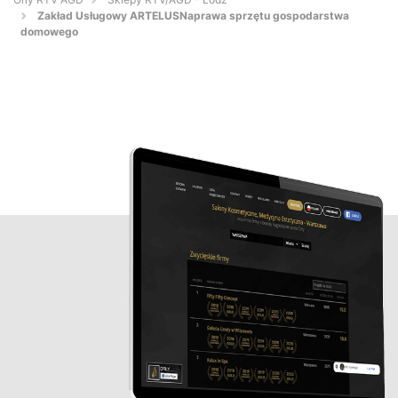
Zakład Usługowy ARTELUSNaprawa sprzętu gospodarstwa
domowego