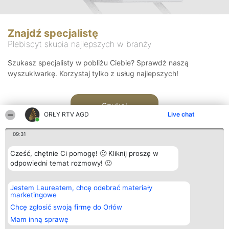
Znajdź specjalistę
Plebiscyt skupia najlepszych w branży
Szukasz specjalisty w pobliżu Ciebie? Sprawdź naszą
wyszukiwarkę. Korzystaj tylko z usług najlepszych!
Szukaj
ORŁY RTV AGD
Live chat
09:31
Cześć, chętnie Ci pomogę! 🙂 Kliknij proszę w
odpowiedni temat rozmowy! 🙂
Organizator plebiscytu
Plebiscyt
Kontakt
Jestem Laureatem, chcę odebrać materiały
Bright Side Solutions sp. z o.
Laureaci
Kontakt
marketingowe
o. sp. k.
Lista
ul. Ruska 22
wszystkich
Chcę zgłosić swoją firmę do Orłów
Wrocław 50-079
Laureatów
Mam inną sprawę
KRS 0000749100 | Regon
Zasady
381313360 | NIP 8943132676
Regulamin