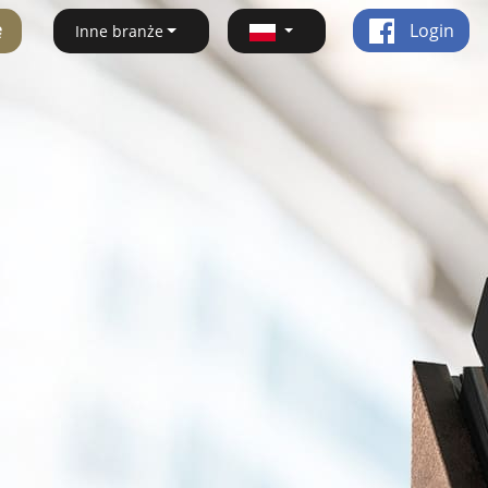
ę
Login
Inne branże