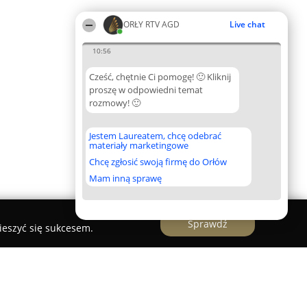
ORŁY RTV AGD
Live chat
10:56
Cześć, chętnie Ci pomogę! 🙂 Kliknij
proszę w odpowiedni temat
rozmowy! 🙂
Jestem Laureatem, chcę odebrać
materiały marketingowe
Chcę zgłosić swoją firmę do Orłów
Mam inną sprawę
Sprawdź
ieszyć się sukcesem.