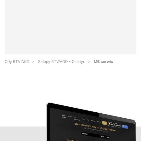
Orły RTV AGD
Sklepy RTV/AGD - Olsztyn
MB serwis