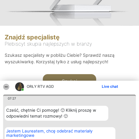
Znajdź specjalistę
Plebiscyt skupia najlepszych w branży
Szukasz specjalisty w pobliżu Ciebie? Sprawdź naszą
wyszukiwarkę. Korzystaj tylko z usług najlepszych!
Szukaj
ORŁY RTV AGD
Live chat
07:27
Cześć, chętnie Ci pomogę! 🙂 Kliknij proszę w
odpowiedni temat rozmowy! 🙂
Organizator plebiscytu
Plebiscyt
Kontakt
Jestem Laureatem, chcę odebrać materiały
Bright Side Solutions sp. z o.
Laureaci
Kontakt
marketingowe
o. sp. k.
Lista