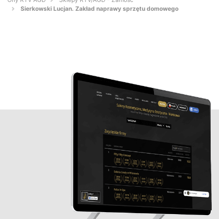
Sierkowski Lucjan. Zakład naprawy sprzętu domowego