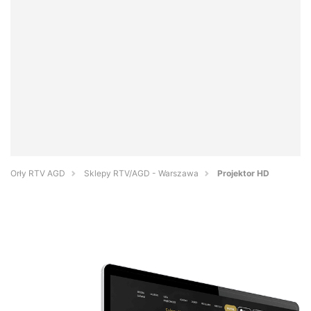
Orły RTV AGD
Sklepy RTV/AGD - Warszawa
Projektor HD