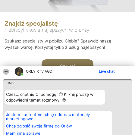
Znajdź specjalistę
Plebiscyt skupia najlepszych w branży
Szukasz specjalisty w pobliżu Ciebie? Sprawdź naszą
wyszukiwarkę. Korzystaj tylko z usług najlepszych!
Szukaj
ORŁY RTV AGD
Live chat
15:56
Cześć, chętnie Ci pomogę! 🙂 Kliknij proszę w
odpowiedni temat rozmowy! 🙂
Organizator plebiscytu
Plebiscyt
Kontakt
Jestem Laureatem, chcę odebrać materiały
Bright Side Solutions sp. z o.
Laureaci
Kontakt
marketingowe
o. sp. k.
Lista
ul. Ruska 22
wszystkich
Chcę zgłosić swoją firmę do Orłów
Wrocław 50-079
Laureatów
Mam inną sprawę
KRS 0000749100 | Regon
Zasady