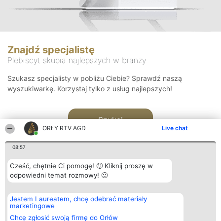
Znajdź specjalistę
Plebiscyt skupia najlepszych w branży
Szukasz specjalisty w pobliżu Ciebie? Sprawdź naszą
wyszukiwarkę. Korzystaj tylko z usług najlepszych!
Szukaj
ORŁY RTV AGD
Live chat
08:57
Cześć, chętnie Ci pomogę! 🙂 Kliknij proszę w
odpowiedni temat rozmowy! 🙂
Organizator plebiscytu
Plebiscyt
Kontakt
Jestem Laureatem, chcę odebrać materiały
Bright Side Solutions sp. z o.
Laureaci
Kontakt
marketingowe
o. sp. k.
Lista
ul. Ruska 22
wszystkich
Chcę zgłosić swoją firmę do Orłów