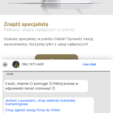
Znajdź specjalistę
Plebiscyt skupia najlepszych w branży
Szukasz specjalisty w pobliżu Ciebie? Sprawdź naszą
wyszukiwarkę. Korzystaj tylko z usług najlepszych!
Szukaj
ORŁY RTV AGD
Live chat
23:06
Cześć, chętnie Ci pomogę! 🙂 Kliknij proszę w
odpowiedni temat rozmowy! 🙂
Organizator plebiscytu
Plebiscyt
Kontakt
Jestem Laureatem, chcę odebrać materiały
Bright Side Solutions sp. z o.
Laureaci
Kontakt
marketingowe
o. sp. k.
Lista
ul. Ruska 22
wszystkich
Chcę zgłosić swoją firmę do Orłów
Wrocław 50-079
Laureatów