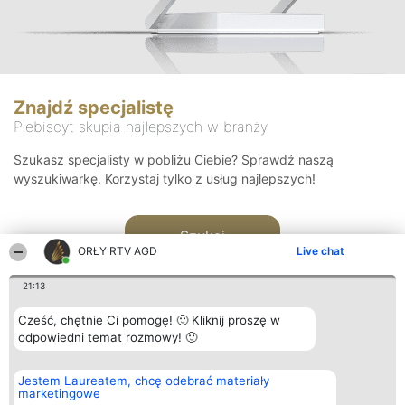
Znajdź specjalistę
Plebiscyt skupia najlepszych w branży
Szukasz specjalisty w pobliżu Ciebie? Sprawdź naszą
wyszukiwarkę. Korzystaj tylko z usług najlepszych!
Szukaj
ORŁY RTV AGD
Live chat
21:13
Cześć, chętnie Ci pomogę! 🙂 Kliknij proszę w
odpowiedni temat rozmowy! 🙂
Organizator plebiscytu
Plebiscyt
Kontakt
Jestem Laureatem, chcę odebrać materiały
Bright Side Solutions sp. z o.
Laureaci
Kontakt
marketingowe
o. sp. k.
Lista