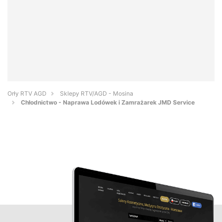
Orły RTV AGD
Sklepy RTV/AGD - Mosina
Chłodnictwo - Naprawa Lodówek i Zamrażarek JMD Service