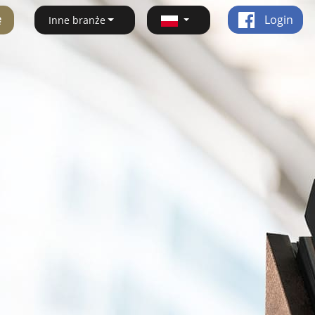
ę
Login
Inne branże