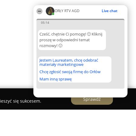
ORŁY RTV AGD
Live chat
05:14
Cześć, chętnie Ci pomogę! 🙂 Kliknij
proszę w odpowiedni temat
rozmowy! 🙂
Jestem Laureatem, chcę odebrać
materiały marketingowe
Chcę zgłosić swoją firmę do Orłów
Mam inną sprawę
Sprawdź
ieszyć się sukcesem.