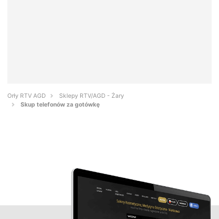
Orły RTV AGD
Sklepy RTV/AGD - Żary
Skup telefonów za gotówkę