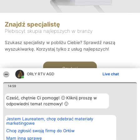
Znajdź specjalistę
Plebiscyt skupia najlepszych w branży
Szukasz specjalisty w pobliżu Ciebie? Sprawdź naszą
wyszukiwarkę. Korzystaj tylko z usług najlepszych!
Szukaj
ORŁY RTV AGD
Live chat
14:59
Cześć, chętnie Ci pomogę! 🙂 Kliknij proszę w
odpowiedni temat rozmowy! 🙂
Organizator plebiscytu
Plebiscyt
Kontakt
Jestem Laureatem, chcę odebrać materiały
Bright Side Solutions sp. z o.
Laureaci
Kontakt
marketingowe
o. sp. k.
Lista
ul. Ruska 22
wszystkich
Chcę zgłosić swoją firmę do Orłów
Wrocław 50-079
Laureatów
Mam inną sprawę
KRS 0000749100 | Regon
Zasady